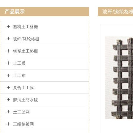
产品展示
玻纤/涤纶格

塑料土工格栅

玻纤/涤纶格栅

钢塑土工格栅

土工膜

土工布

复合土工膜

膨润土防水毯

土工滤网

三维植被网