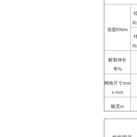
向
强度KN/m
向
断裂伸长
率%
网格尺寸mm
x mm
幅宽m