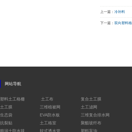
上一篇：
冷补料
下一篇：
双向塑料格
网站导航
塑料土工格栅
土工布
复合土工膜
土工膜
三维植被网
土工滤网
生态袋
EVA防水板
三维复合排水网
抗裂贴
土工格室
聚酯玻纤布
膨润土防水毯
软式透水管
塑料盲沟