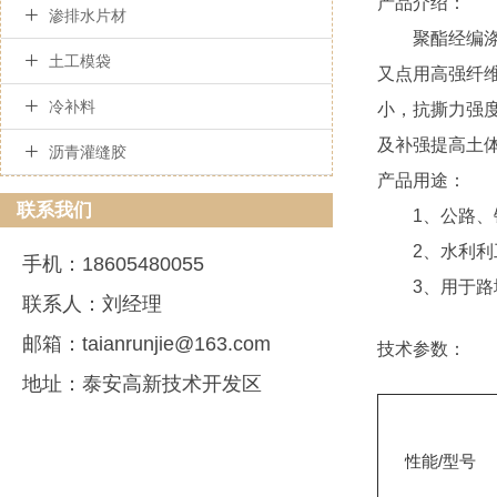
产品介绍：

渗排水片材
聚酯经编涤纶

土工模袋
又点用高强纤

冷补料
小，抗撕力强
及补强提高土

沥青灌缝胶
产品用途：
联系我们
1、公路、铁
2、水利利工
手机：18605480055
3、用于路堤
联系人：刘经理
邮箱：taianrunjie@163.com
技术参数：
地址：泰安高新技术开发区
性能/型号