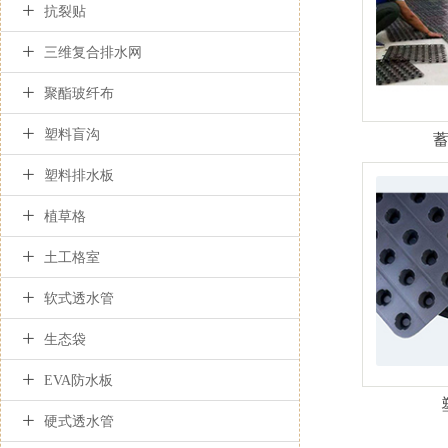

抗裂贴

三维复合排水网

聚酯玻纤布

塑料盲沟

塑料排水板

植草格

土工格室

软式透水管

生态袋

EVA防水板

硬式透水管