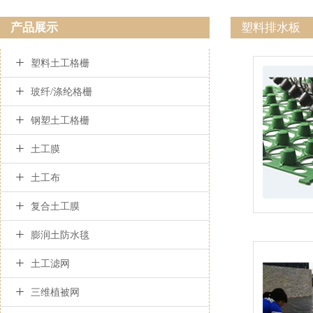
产品展示
塑料排水板

塑料土工格栅

玻纤/涤纶格栅

钢塑土工格栅

土工膜

土工布

复合土工膜

膨润土防水毯

土工滤网

三维植被网